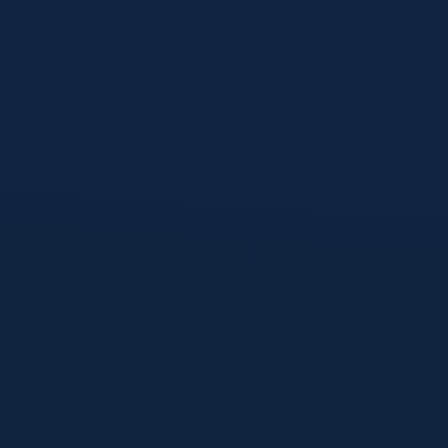
400-888-2026