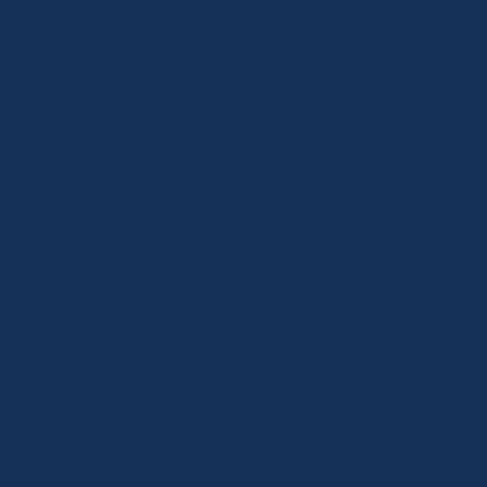
告别碎片化信息，拒绝延迟与盗版风险。世俱杯官方App为您
提供毫秒级赛事同步、独家幕后视角与安全的账户互通体验。
全球数千万球迷的共同选择，您的掌上数字体育生态中心。
获取 iOS 版本
App Store 下载
获取安卓版本
Android 官方下载
官方正版
极速安装
纯净无广