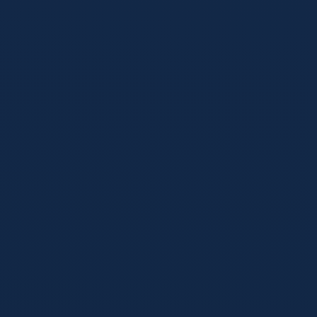
三步开启您的世俱杯之旅
官方通道，极速安装，安全无忧
1
选择系统版本
点击页面上的 iOS 或 Android 官方下载按钮，系统将自动识别
您的设备并跳转至安全通道。
2
安全下载安装
通过 App Store 或官方直链下载安装包。我们承诺不包含任何
隐蔽插件或强制广告，纯净安全。
3
一键登录同步