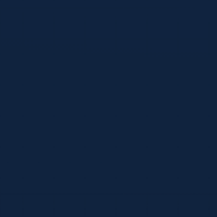
上海市浦东新区体育中心大厦