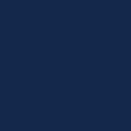
Elena R.
皇家马德里死忠粉
"通过这个App我成功抢到了决赛的官方门票！而且里面的球
迷社区氛围非常好，互动竞猜功能让没有主队比赛的日子也充
满乐趣。"