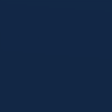
打开App，支持手机号或第三方快速授权登录。您的网页端偏
好设置将被瞬间同步至移动端。
比赛即将鸣哨，您还在等什么？
不要让精彩在等待中流逝。立即下载世俱杯官方App，把全球
顶尖俱乐部的巅峰对决装进口袋。
iOS 用户专享
前往 App Store
Android 用户专享
下载官方 APK
当前版本：v8.5.0 | 更新日期：本周 | 适用平台：iOS 12.0+ /
Android 8.0+