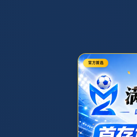
世俱杯App下载官网
App下载中心
平台安全入口
赛事数据中
心
世俱杯新闻资讯