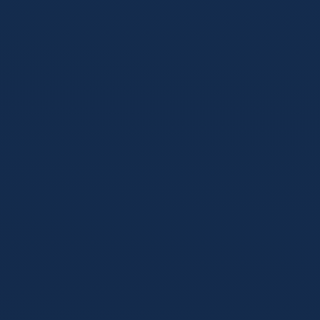
金融级数据加密
采用端到端加密技术，保障您的账户信息、浏览记录及支付数
据绝对安全。
Web-to-App 毫秒同步
在网页端收藏的赛程、浏览的新闻，下载App登录后瞬间同
步，体验零断层。
极简轻量化架构
深度优化安装包体积与运行内存占用，老旧机型依然流畅运
行，告别卡顿发热。
全球CDN加速