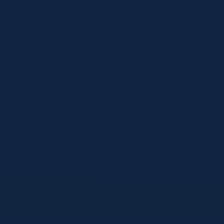
快速导航
世俱杯App下载官网
App下载中心
平台安全入口
赛事数据中心
世俱杯新闻资讯
联系与支持